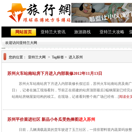
网站首页
亚特兰大资讯
旅游路线
亚特兰大攻略
欢迎访问亚特兰大网
您的位置：
亚特兰大网
> Tag标签 > 进入苏州
苏州火车站南站房下月进入内部装修2012年11月13日
苏州火车站南站房下月进入内部装修长假过后，苏州火车站南站房及南广场
日），记者在施工现场看到，节前正在搭建的站房顶部最后2榀钢屋架已经完
站南站房钢屋架结构的竣工。在现场，记者看到整个南广场已经有…[
阅读全
苏州平价菜进社区 新品小冬瓜受热捧图
进入苏州
日前，几辆满载蔬菜的货车驶进了玉兰社区，一排排塑料筐内蔬菜码放整