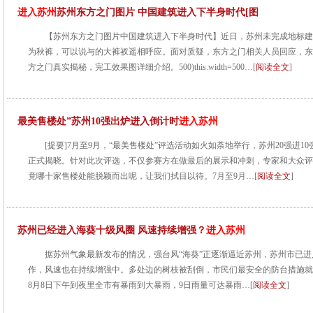
进入苏州
苏州东方之门图片 中国建筑进入下半身时代[图
【苏州东方之门图片中国建筑进入下半身时代】近日，苏州未完成地标建
为秋裤，可以说与的大裤衩遥相呼应。面对质疑，东方之门相关人员回应，东
方之门真实揭秘，完工效果图详细介绍。500)this.width=500…[
阅读全文
]
最美售楼处”苏州10强出炉进入倒计时
进入苏州
[提要]7月至9月，“最美售楼处”评选活动如火如荼地举行，苏州20强进1
正式揭晓。针对此次评选，不仅参赛方在做最后的展示和冲刺，专家和大众评
竟哪十家售楼处能脱颖而出呢，让我们拭目以待。7月至9月…[
阅读全文
]
苏州已经进入海葵十级风圈 风速持续增强？
进入苏州
据苏州气象最新发布的情况，强台风“海葵”正逐渐逼近苏州，苏州市已进
作，风速也在持续增强中。多处边的树枝被刮倒，市民们最安全的防台措施就
8月8日下午到夜里全市有暴雨到大暴雨，9日雨量可达暴雨…[
阅读全文
]