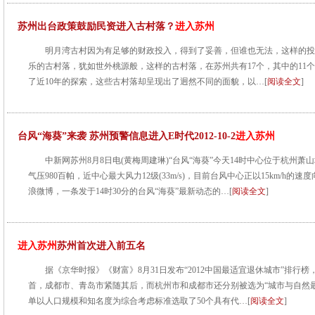
苏州出台政策鼓励民资进入古村落？
进入苏州
明月湾古村因为有足够的财政投入，得到了妥善，但谁也无法，这样的投
乐的古村落，犹如世外桃源般，这样的古村落，在苏州共有17个，其中的11
了近10年的探索，这些古村落却呈现出了迥然不同的面貌，以…[
阅读全文
]
台风“海葵”来袭 苏州预警信息进入E时代2012-10-2
进入苏州
中新网苏州8月8日电(黄梅周建琳)“台风“海葵”今天14时中心位于杭州萧
气压980百帕，近中心最大风力12级(33m/s)，目前台风中心正以15km/h的
浪微博，一条发于14时30分的台风“海葵”最新动态的…[
阅读全文
]
进入苏州
苏州首次进入前五名
据《京华时报》《财富》8月31日发布“2012中国最适宜退休城市”排行
首，成都市、青岛市紧随其后，而杭州市和成都市还分别被选为“城市与自然最
单以人口规模和知名度为综合考虑标准选取了50个具有代…[
阅读全文
]