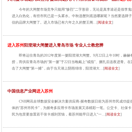
今年的大闸蟹市场竞争只能用“惨烈”二字形容，无论是真李逵还是假李
进入白热化，有些市民已是一头雾水。中秋选蟹到底选哪家呢？当然要选牌子够“
信的品牌大闸蟹了。进入市场已有六年之久的蟹王阁…[
阅读全文
]
进入苏州
阳澄湖大闸蟹进入青岛市场 专业人士教您辨
即将运往青岛的2012年度第一篓阳澄湖大闸蟹。9月22日上午10时，赫
捞，而供应青岛市场的“第一篓”于22日当晚戴上“戒指”、捆扎后连夜进青。
击了大闸蟹“第一捕”，由于当天湖上阴雨绵绵，阳澄湖大…[
阅读全文
]
中国信息产业网
进入苏州
CNII网讯全球数据安全解决方案供应商-握奇数据日前为苏州市民成功
体的“苏州市民卡”，为握奇多应用卡市场发展又添精彩一笔。公交卡、社保
民为包里要放置若干张卡感到苦恼，着苏州能早日进入“一…[
阅读全文
]