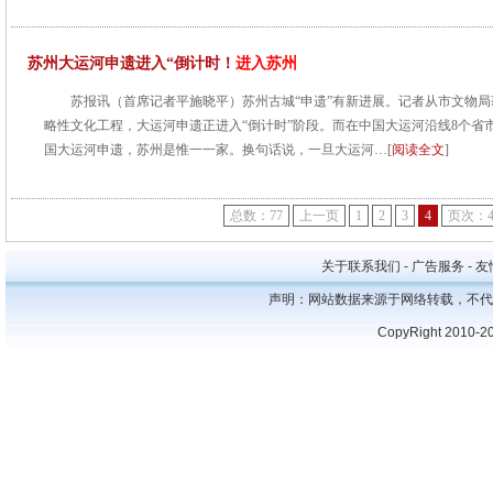
苏州大运河申遗进入“倒计时！
进入苏州
苏报讯（首席记者平施晓平）苏州古城“申遗”有新进展。记者从市文物
略性文化工程，大运河申遗正进入“倒计时”阶段。而在中国大运河沿线8个省
国大运河申遗，苏州是惟一一家。换句话说，一旦大运河…[
阅读全文
]
总数：77
上一页
1
2
3
4
页次：4
关于联系我们 - 广告服务 - 友情
声明：网站数据来源于网络转载，不代
CopyRight 2010-2