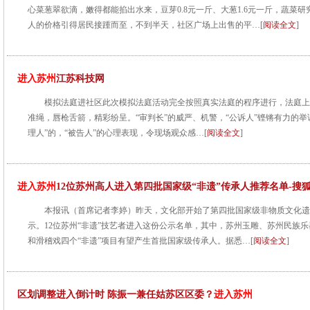
心菜葱翠欲滴，嫩得都能掐出水来，豆芽0.8元一斤、大葱1.6元一斤，蔬菜
人的价格引得居民接踵而至，不到半天，社区广场上出售的平…[
阅读全文
]
进入苏州
江苏科技网
模拟法庭进社区此次模拟法庭活动完全按照真实法庭的程序进行，法庭上
准绳，唇枪舌箭，精彩纷呈。“审判长”的威严、机警，“公诉人”铿锵有力的举证
理人”的，“被告人”的心理表现，令现场观众感…[
阅读全文
]
进入苏州
12位苏州高人进入第四批国家级“非遗”传承人推荐名单-搜
本报讯（首席记者李婷）昨天，文化部开始了第四批国家级非物质文化遗
示。12位苏州“非遗”技艺者进入这份公示名单，其中，苏州玉雕、苏州民族
和滑稽戏四个“非遗”项目有望产生首批国家级传承人。据悉…[
阅读全文
]
区划调整进入倒计时 陈振一兼任姑苏区区委？
进入苏州