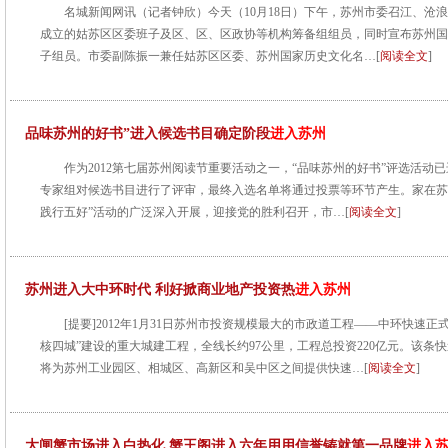
名城新闻网讯（记者钟欣）今天（10月18日）下午，苏州市委召江、沧
成立的姑苏区区委班子及区、区、区政协等机构筹备组组员，同时宣布苏州国
子组员。市委副陈振一兼任姑苏区区委、苏州国家历史文化名…[
阅读全文
]
品味苏州的好书”进入候选书目确定阶段
进入苏州
作为2012第七届苏州阅读节重要活动之一，“品味苏州的好书”评选活动
专家组对候选书目进行了评审，最终入选名单将通过投票等环节产生。家在苏
践行五好”活动的广泛深入开展，迎接党的胜利召开，市…[
阅读全文
]
苏州进入大中环时代 利好掀商业地产投资热
进入苏州
[提要]2012年1月31日苏州市投资规模最大的市政道工程——中环快速
核四城”建设的重大城建工程，全线长约97公里，工程总投资220亿元。该条快
将为苏州工业园区、相城区、高新区和吴中区之间提供快速…[
阅读全文
]
大闸蟹市场进入白热化 蟹王阁进入六年用用信誉铸就第一品牌
进入