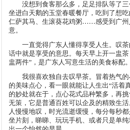
没想到食客那么多，足足排队等了三
坐进白天鹅的玉堂春暖餐厅，吃到了想吃
仁萨其马、生滚葵花鸡粥……感受到广州
意。
一直觉得广东人懂得享受人生。叹茶的
话中就是享受的意思。每天早上开一盅茶
盅两件”，是广东人写意生活的美食标配
我很喜欢独自去叹早茶。冒着热气的
的美味点心，看一眼就能让人生出“活着
的妙处就在于，点心花式品种繁多，再挑
无策，它是普通百姓可以企及的精致生活
人慢慢地叹，时光流逝缓慢，每分每秒都
坐片刻，睇睇、玩玩手机、或者只是单纯
出一个怡然的早晨。