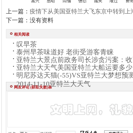
上一篇：
疫情下从美国亚特兰大飞东京中转到上
下一篇：没有资料
相关阅读
叹早茶
泰州早茶味道好 老街受游客青睐
亚特兰大景点前政务司长涉贪污案：收
亚特兰大天气美国亚特兰大船运要多少
明尼苏达天猫(-55)VS亚特兰大梦想预测
2014-11-10亚特兰大天气
网友评论 (
获取失败
)条