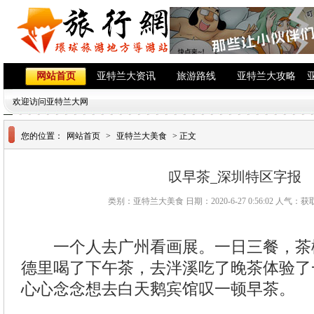
网站首页
亚特兰大资讯
旅游路线
亚特兰大攻略
欢迎访问亚特兰大网
您的位置：
网站首页
>
亚特兰大美食
> 正文
叹早茶_深圳特区字报
类别：亚特兰大美食 日期：2020-6-27 0:56:02 人气：
获
一个人去广州看画展。一日三餐，茶
德里喝了下午茶，去泮溪吃了晚茶体验了
心心念念想去白天鹅宾馆叹一顿早茶。